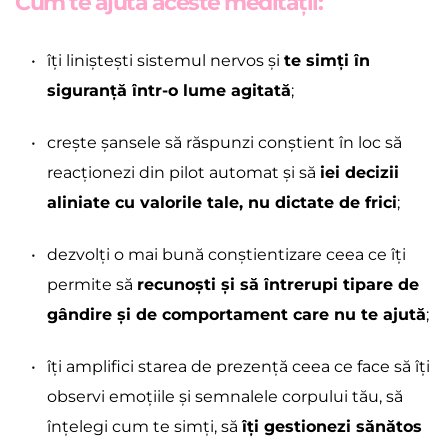
Cum te ajută aceste meditații:
îți liniștești sistemul nervos și 
te simți în 
siguranță într-o lume agitată
;
crește șansele să răspunzi conștient în loc să 
reacționezi din pilot automat și să 
iei decizii 
aliniate cu valorile tale, nu dictate de frici
;
dezvolți o mai bună conștientizare ceea ce îți 
permite să 
recunoști și să întrerupi tipare de 
gândire și de comportament care nu te ajută
;
îți amplifici starea de prezență ceea ce face să îți 
observi emoțiile și semnalele corpului tău, să 
înțelegi cum te simți, să 
îți gestionezi sănătos 