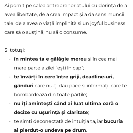
Ai pornit pe calea antreprenoriatului cu dorința de a 
avea libertate, de a crea impact și a da sens muncii 
tale, de a avea o viață împlinită și un joyful business 
care să o susțină, nu să o consume.
Și totuși:
în mintea ta e gălăgie mereu
 și în cea mai 
mare parte a zilei ”ești în cap”; 
te învârți în cerc între griji, deadline-uri, 
gânduri
 care nu-ți dau pace și informații care te 
bombardează din toate părțile;
nu îți amintești când ai luat ultima oară o 
decize cu ușurință și claritate
;
te simți deconectată de intuiția ta, iar 
bucuria 
ai pierdut-o undeva pe drum
.