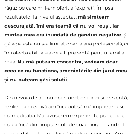
răgaz pe care mi l-am oferit a "expirat". În lipsa 
rezultatelor la nivelul așteptat, 
mă simțeam 
descurajată, îmi era teamă că nu voi reuși, iar 
mintea mea era inundată de gânduri negative
. Și 
gălăgia asta nu s-a limitat doar la aria profesională, ci 
îmi afecta abilitatea de a fi prezentă pentru familia 
mea. 
Nu mă puteam concentra, vedeam doar 
ceea ce nu funcționa, amenințările din jurul meu 
și nu puteam găsi soluții
.
Din nevoia de a fi nu doar funcțională, ci și prezentă, 
rezilientă, creativă am început să mă împrietenesc 
cu meditația. Mai avusesem experiențe punctuale 
cu ea încă din timpul școlii de coaching, on and off, 
dar de data asta am ales să meditez constant. Am 