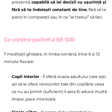
prezentă, 
capabilă să iei decizii cu ușurință și 
fără să te îndoiești constant de tine
, fără să te 
pierzi în comparații sau în ce ”ar trebui” să faci.
Ce conține pachetul BE Still:
7 meditații ghidate, în limba română, între 6 și 12 
minute fiecare:
Copil interior
 - Îi oferă ocazia adultului care ești 
azi să le ofere versiunilor tale din copilărie ceea 
ce nu au primit (suficient) li asta îți aduce multă 
liniște, pace interioară.