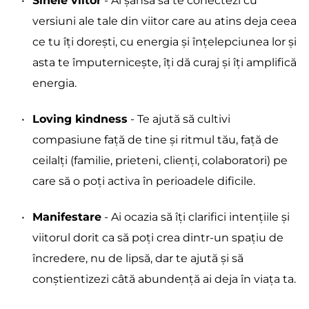
Sinele viitor
 - Ai șansa să te conectezi cu 
versiuni ale tale din viitor care au atins deja ceea 
ce tu îți dorești, cu energia și înțelepciunea lor și 
asta te împuternicește, îți dă curaj și îți amplifică 
energia.
Loving kindness
 - Te ajută să cultivi 
compasiune față de tine și ritmul tău, față de 
ceilalți (familie, prieteni, clienți, colaboratori) pe 
care să o poți activa în perioadele dificile.
Manifestare
 - Ai ocazia să îți clarifici intențiile și 
viitorul dorit ca să poți crea dintr-un spațiu de 
încredere, nu de lipsă, dar te ajută și să 
conștientizezi câtă abundență ai deja în viața ta.