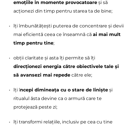
emoțiile în momente provocatoare
 și să 
acționezi din timp pentru starea ta de bine;
îți îmbunătățești puterea de concentrare și devii 
mai eficientă ceea ce înseamnă că 
ai mai mult 
timp pentru tine
; 
obții claritate și asta îți permite să îți 
direcționezi energia către obiectivele tale și 
să avansezi mai repede
 către ele;
îți î
ncepi dimineața cu o stare de liniște
 și 
ritualul ăsta devine ca o armură care te 
protejează peste zi;
îți transformi relațiile, inclusiv pe cea cu tine 