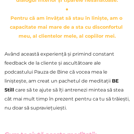
dialogul interior și tiparele nesănătoase.
●
Pentru că am învățat să stau în liniște, am o 
capacitate mai mare de a sta cu disconfortul 
meu, al clientelor mele, al copiilor mei.
Având această experiență și primind constant 
feedback de la cliente și ascultătoare ale 
podcastului Pauza de Bine că vocea mea le 
liniștește, am creat un pachetul de meditații 
BE 
Still
 care să te ajute să îți antrenezi mintea să stea 
cât mai mult timp în prezent pentru ca tu să trăiești, 
nu doar să supraviețuiești.